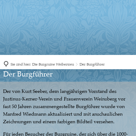
Sie sind hier:
Die Burgruine Weibertreu
Der Burgführer
Der
Der Burgführer
Burgführer
Der von Kurt Seeber, dem langjährigen Vorstand des
Justinus-Kerner-Verein und Frauenverein Weinsberg vor
fast 50 Jahren zusammengestellte Burgführer wurde von
Manfred Wiedmann aktualisiert und mit anschaulichen
Zeichnungen und einem farbigen Bildteil versehen.
Für jeden Besucher der Burgruine, der sich über die 1000-