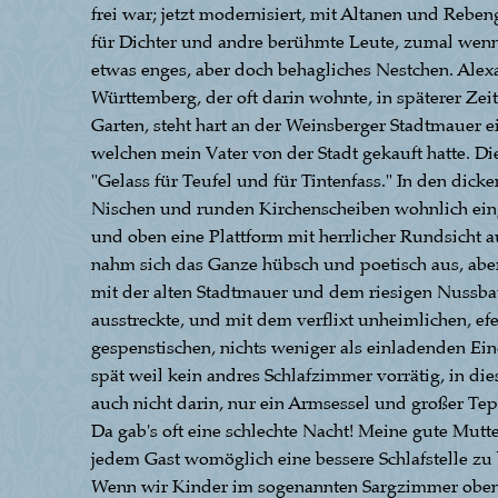
frei war; jetzt modernisiert, mit Altanen und Reb
für Dichter und andre berühmte Leute, zumal wenn s
etwas enges, aber doch behagliches Nestchen. Ale
Württemberg, der oft darin wohnte, in späterer 
Garten, steht hart an der Weinsberger Stadtmauer e
welchen mein Vater von der Stadt gekauft hatte. Di
"Gelass für Teufel und für Tintenfass." In den di
Nischen und runden Kirchenscheiben wohnlich eing
und oben eine Plattform mit herrlicher Rundsicht a
nahm sich das Ganze hübsch und poetisch aus, ab
mit der alten Stadtmauer und dem riesigen Nussb
ausstreckte, und mit dem verflixt unheimlichen, e
gespenstischen, nichts weniger als einladenden Ei
spät weil kein andres Schlafzimmer vorrätig, in d
auch nicht darin, nur ein Armsessel und großer Tep
Da gab's oft eine schlechte Nacht! Meine gute Mut
jedem Gast womöglich eine bessere Schlafstelle zu be
Wenn wir Kinder im sogenannten Sargzimmer oben sc