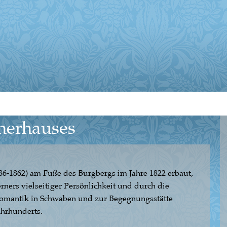
nerhauses
86-1862) am Fuße des Burgbergs im Jahre 1822 erbaut,
ers vielseitiger Persönlichkeit und durch die
 Romantik in Schwaben und zur Begegnungsstätte
Jahrhunderts.