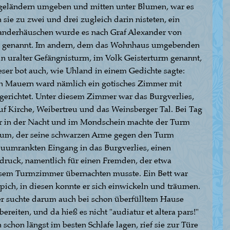
engeländern umgeben und mitten unter Blumen, war es
ie zu zwei und drei zugleich darin nisteten, ein
xanderhäuschen wurde es nach Graf Alexander von
Zeit genannt. Im andern, dem das Wohnhaus umgebenden
in uralter Gefängnisturm, im Volk Geisterturm genannt,
eser bot auch, wie Uhland in einem Gedichte sagte:
cken Mauern ward nämlich ein gotisches Zimmer mit
erichtet. Unter diesem Zimmer war das Burgverlies,
uf Kirche, Weibertreu und das Weinsberger Tal. Bei Tag
er in der Nacht und im Mondschein machte der Turm
aum, der seine schwarzen Arme gegen den Turm
feuumrankten Eingang in das Burgverlies, einen
ndruck, namentlich für einen Fremden, der etwa
iesem Turmzimmer übernachten musste. Ein Bett war
pich, in diesen konnte er sich einwickeln und träumen.
ter suchte darum auch bei schon überfülltem Hause
reiten, und da hieß es nicht "audiatur et altera pars!"
hon längst im besten Schlafe lagen, rief sie zur Türe