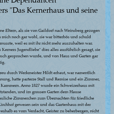
eine Dependancen
rs "Das Kernerhaus und seine
ne Eltern, als sie von Gaildorf nach Weinsberg gezogen
h mich noch gar wohl, sie war bitterbös und schuld
musste, weil es mit ihr nicht mehr auszuhalten war.
Kerners Jugendliebe" dies alles ausführlich gesagt, sie
uch gesprochen wurde, und von Haus und Garten gar
tig.
reu durch Werkmeister Hildt erbaut, war namentlich
nung, hatte parterre Stall und Remise und ein Zimmer,
i Kammern. Anno 1827 wurde ein Schweizerhaus mit
tstanden, und im grossen Garten dem Hause
auliche Zimmerchen zum Übernachten für friedliche
n Kirchhof gewesen sein und das Gartenhaus mit der
eshalb es vom Verdacht, Geister zu beherbergen, nicht