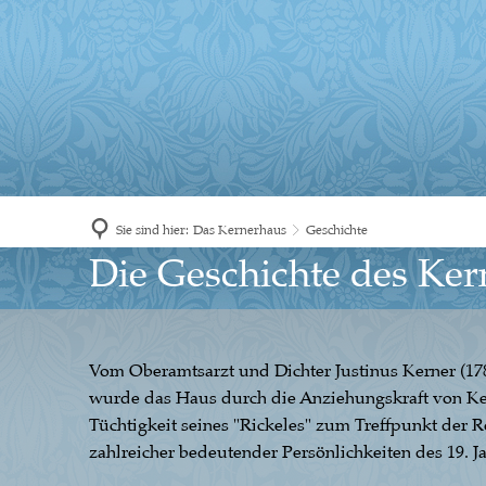
Menü
Suche
Sie sind hier:
Das Kernerhaus
Geschichte
Geschichte
Die Geschichte des Ker
Vom Oberamtsarzt und Dichter Justinus Kerner (17
wurde das Haus durch die Anziehungskraft von Kern
Tüchtigkeit seines "Rickeles" zum Treffpunkt der
zahlreicher bedeutender Persönlichkeiten des 19. 