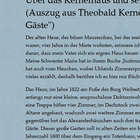
Über das Kernerhaus und s
(Auszug aus Theobald Kerne
Gäste")
Der alten Hexe, der bösen Maurersfrau, bei der mei
waren, vier Jahre in der Miete wohnten, erinnere ic
daran, dass mein Vater sich ein eignes Haus bauen 
Meine Schwester Marie hat in ihrem Buche ,Justinus 
hat auch vom Hausbau, wobei Uhlands Zimmerspr
vieles erzählt, deshalb berühre ich es hier nur flüch
Das Haus, im Jahre 1822 am Fuße der Burg Weibert
anfangs nur eine kleine, anspruchslose Doktorswoh
eine Treppe höher vier Zimmer, im Dachstock zwe
Altane angebaut, wodurch zwei weitere Zimmer en
gegenüber bot das Alexanderhäuschen auch drei tr
Gäste. Dieser große Garten soll in alten Zeiten ei
Jahreszahl 1600 über dem Eingang ein Totenhaus, w