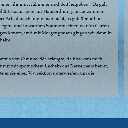
kommen, ihr müsst Zimmer und Bett hergeben!" Da galt
s gehörte sozusagen zur Hausordnung, unser Zimmer
? Ach, danach fragte man nicht, es gab überall im
ulegen, und in warmen Sommernächten war im Garten
ngen konnte, und mit Morgengrauen gingen wir dann in
 heim.
nntnis von Gut und Bös erlangte, da überkam mich
er nur mit spöttischem Lächeln das Kernerhaus betrat,
e er sie einer Vivisektion unterwerfen, um die